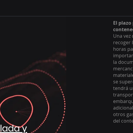
El plazo
contene
Una vez q
recoger 
horas par
importan
la docum
mercancí
material
se super
tendrá un
transpor
embarque
adicional
otros ga
del cont
lada y