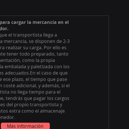
 para cargar la mercancía en el
dor.
ue el transportista llega a
la mercancía, se disponen de 2-3
a realizar su carga. Por ello es
te tener todo preparado, tanto
entación, como la propia
a embalada y paletizada con los
es adecuados.En el caso de que
e ese plazo, el tiempo que pase
 coste adicional, y además, si el
tista no llega tiempo para el
, tendrás que pagar los cargos
es del propio transportista y
stos extra como el almacenaje
enedor.
Más información