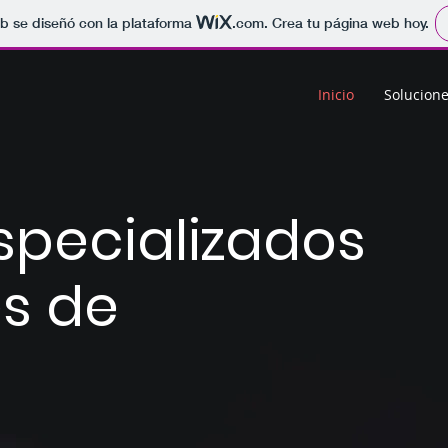
b se diseñó con la plataforma
.com
. Crea tu página web hoy.
Inicio
Solucion
specializados
es de