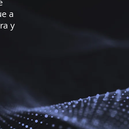
e
ue a
ra y