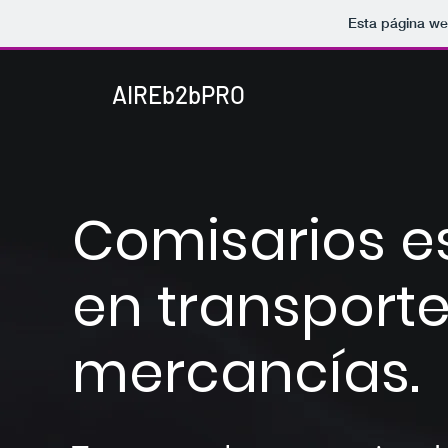
Esta página we
AIREb2bPRO
Comisarios e
en transport
mercancías.